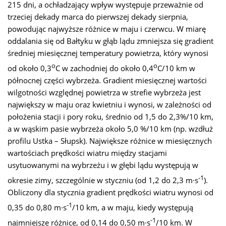
215 dni, a ochładzający wpływ występuje przeważnie od
trzeciej dekady marca do pierwszej dekady sierpnia,
powodując najwyższe różnice w maju i czerwcu. W miarę
oddalania się od Bałtyku w głąb lądu zmniejsza się gradient
średniej miesięcznej temperatury powietrza, który wynosi
o
o
od około 0,3
C w zachodniej do około 0,4
C/10 km w
północnej części wybrzeża. Gradient miesięcznej wartości
wilgotności względnej powietrza w strefie wybrzeża jest
największy w maju oraz kwietniu i wynosi, w zależności od
położenia stacji i pory roku, średnio od 1,5 do 2,3%/10 km,
a w wąskim pasie wybrzeża około 5,0 %/10 km (np. wzdłuż
profilu Ustka – Słupsk). Największe różnice w miesięcznych
wartościach prędkości wiatru między stacjami
usytuowanymi na wybrzeżu i w głębi lądu występują w
-1
okresie zimy, szczególnie w styczniu (od 1,2 do 2,3 m·s
).
Obliczony dla stycznia gradient prędkości wiatru wynosi od
-1
0,35 do 0,80 m·s
/10 km, a w maju, kiedy występują
-1
najmniejsze różnice, od 0,14 do 0,50 m·s
/10 km. W