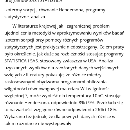
programów SAS i STATISTICA
izotermy sorpcji, równanie Hendersona, programy
statystyczne, analiza
W literaturze krajowej jak i zagranicznej problem
ujednolicenia metodyki w aproksymowaniu wyników badań
izoterm sorpcji przy pomocy różnych programów
statystycznych jest praktycznie niedostrzegany. Celem pracy
było określenie, jak duże są rozbieżności stosując programy
STATISTICA i SAS, stosowany zwłaszcza w USA. Analiza
uzyskanych wyników dla założonych danych wejściowych
wziętych z literatury pokazuje, że różnice między
zastosowanymi obydwoma programami obliczania
wilgotności równowagowej materiału W i wilgotności
względnej ?, może wynieść dla temperatury 10oC, stosując
równanie Hendersona, odpowiednio 8% i 9%. Przekłada się
to na wartości względne równe odpowiednio 26% i 18%.
Wykazano też jednak, że dla pewnych danych różnice w
takim rozmiarze nie występowały.