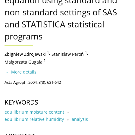
equation using standard and
non-standard settings of SAS
and STATISTICA statistical
programs
1
,
1
,
Zbigniew Zdrojewski
Stanisław Peroń
1
Małgorzata Gugała
More details
Acta Agroph. 2004, 3(3), 631-642
KEYWORDS
equilibrium moisture content
equilibrium relative humidity
analysis