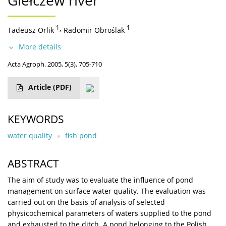
Giełczew river
1
,
1
Tadeusz Orlik
Radomir Obroślak
More details
Acta Agroph. 2005, 5(3), 705-710
Article
(PDF)
KEYWORDS
water quality
fish pond
ABSTRACT
The aim of study was to evaluate the influence of pond
management on surface water quality. The evaluation was
carried out on the basis of analysis of selected
physicochemical parameters of waters supplied to the pond
and exhausted to the ditch. A pond belonging to the Polish