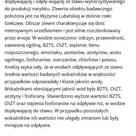
dopływającej i odpły-wającej ze stawu wykorzystywanego
do produkcji narybku. Zlewnia obiektu badawczego
położona jest na Wyżynie Lubelskiej w dolinie rzeki
Giełczew. Obszar zlewni charakteryzuje się dość
intensywnym urzeźbieniem i jest silnie rozczłonkowany
przez erozję. W wodzie oznaczono: odczyn, przewodność,
zawiesinę ogólną, BZT5, ChZT, stężenie: tlenu
rozpuszczonego, amoniaku, azotanów, azotynów, azotu
ogólnego, fosforanów, siarczanów, chlorków i potasu.
Analizy wyka-zały, że w wodach odpływających ze stawu
średnie wartości badanych wskaźników w większości
przypadków odpowiadały I klasie jakości wody.
Wskaźnikami obniżającymi jakość wód były BZT5, ChZT,
azotyny i fosforany. Stwierdzono wyższe wartości BZT5,
ChZT oraz stężenia fosforanów na odpływie niż, w wodzie
dopływającej do stawu. W przypadku pozostałych
wskaźników ich wartości nie ulegały zmianom lub były
mniejsze na odpływie.