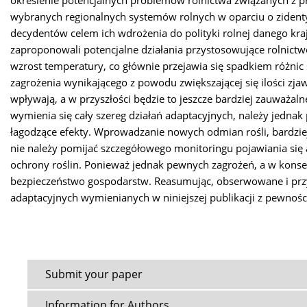
określenie potencjalnych problemów rolnictwa związanych 
wybranych regionalnych systemów rolnych w oparciu o zidenty
decydentów celem ich wdrożenia do polityki rolnej danego kraju
zaproponowali potencjalne działania przystosowujące rolnictw
wzrost temperatury, co głównie przejawia się spadkiem różnic ś
zagrożenia wynikającego z powodu zwiększającej się ilości zja
wpływają, a w przyszłości będzie to jeszcze bardziej zauważal
wymienia się cały szereg działań adaptacyjnych, należy jedna
łagodzące efekty. Wprowadzanie nowych odmian rośli, bardz
nie należy pomijać szczegółowego monitoringu pojawiania si
ochrony roślin. Ponieważ jednak pewnych zagrożeń, a w konsekw
bezpieczeństwo gospodarstw. Reasumując, obserwowane i przy
adaptacyjnych wymienianych w niniejszej publikacji z pewności
Submit your paper
Information for Authors