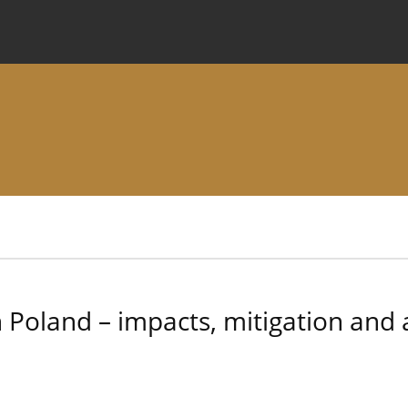
 Journal
Information for Authors
Instructions for Review
n Poland – impacts, mitigation an