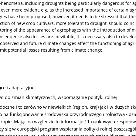
 phenomena, including droughts being particularly dangerous for 
 be even more evident, e.g. as the increased importance of certain 
egies have been proposed; however, it needs to be stressed that 
uction of new crop cultivars, more tolerant to drought, should coin
oring of the appearance of agrophages with the introduction of mo
equence also losses are inevitable, it is necessary also to develop
bserved and future climate changes affect the functioning of agri
imit potential losses resulting from climate change.
ące i adaptacyjne
two do zmian klimatycznych, wspomaganie polityki rolnej
oczne i to zarówno w niewielkich (region, kraj) jak i w dużych s
na funkcjonowanie środowiska przyrodniczego i rolnictwa - dzie
uropie. Mając na względzie te informacje 11 naukowych zespołów
y się w europejski program wspierania polityki rolnej poszczeg