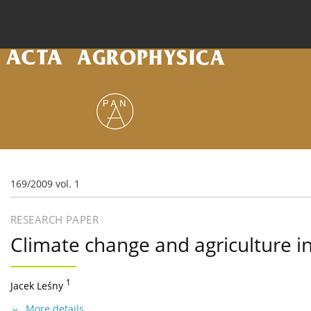
Current issue
Archive
Online first
About the
169/2009 vol. 1
RESEARCH PAPER
Climate change and agriculture i
1
Jacek Leśny
More details