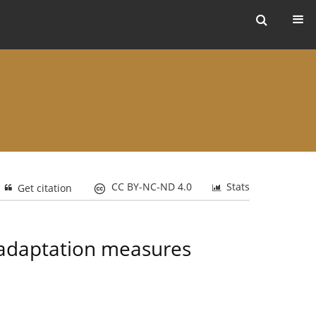
ers
CC BY-NC-ND 4.0
Stats
Get citation
d adaptation measures