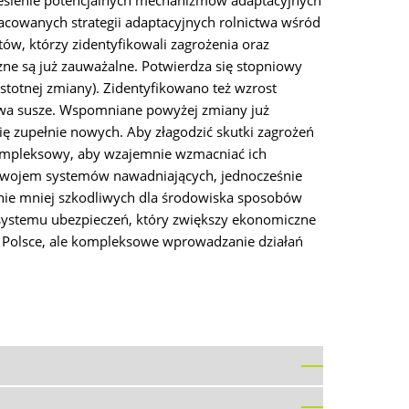
ślenie potencjalnych mechanizmów adaptacyjnych
cowanych strategii adaptacyjnych rolnictwa wśród
tów, którzy zidentyfikowali zagrożenia oraz
zne są już zauważalne. Potwierdza się stopniowy
istotnej zmiany). Zidentyfikowano też wzrost
ictwa susze. Wspomniane powyżej zmiany już
się zupełnie nowych. Aby złagodzić skutki zagrożeń
 kompleksowy, aby wzajemnie wzmacniać ich
zwojem systemów nawadniających, jednocześnie
śnie mniej szkodliwych dla środowiska sposobów
e systemu ubezpieczeń, który zwiększy ekonomiczne
 Polsce, ale kompleksowe wprowadzanie działań