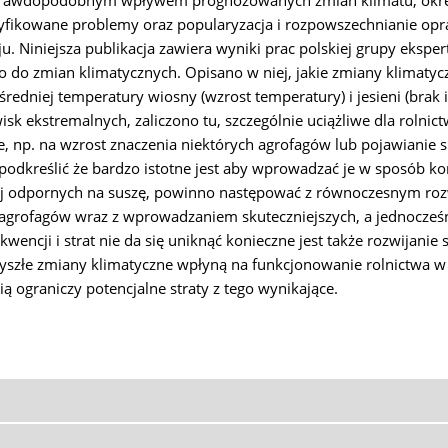
z prawdopodobnym wpływem prognozowanych zmian klimatu, okre
fikowane problemy oraz popularyzacja i rozpowszechnianie opra
. Niniejsza publikacja zawiera wyniki prac polskiej grupy eksper
o do zmian klimatycznych. Opisano w niej, jakie zmiany klimatyc
redniej temperatury wiosny (wzrost temperatury) i jesieni (brak 
wisk ekstremalnych, zaliczono tu, szczególnie uciążliwe dla roln
ne, np. na wzrost znaczenia niektórych agrofagów lub pojawianie 
k podkreślić że bardzo istotne jest aby wprowadzać je w sposób
iej odpornych na suszę, powinno następować z równoczesnym ro
ę agrofagów wraz z wprowadzaniem skuteczniejszych, a jednocze
encji i strat nie da się uniknąć konieczne jest także rozwijani
szłe zmiany klimatyczne wpłyną na funkcjonowanie rolnictwa w
ą ograniczy potencjalne straty z tego wynikające.