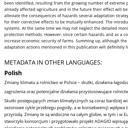
been identified, resulting from the growing number of extreme
already affected agriculture and in the future their effect will
alleviate the consequences of hazards several adaptation strat
for their corrective effects to be mutually enhanced. The introd
systems. At the same time we may not neglect the detailed monit
protection methods. However, since certain hazards, and as a cons
increase economic security of farms. Summing up, although the o
adaptation actions mentioned in this publication will definitely l
METADATA IN OTHER LANGUAGES:
Polish
Zmiany klimatu a rolnictwo w Polsce – skutki, działania łagodz
zagrożenia oraz potencjalne działania przystosowujące rolnic
Skutki postępujących zmian klimatycznych są coraz bardziej wid
sezonowe cykle przebiegu pogody, a w konsekwencji wpływa to 
przyrodą. Zmiany te są widoczne na całym globie, w tym i w E
stworzyło konsorcjum i przygotowało projekt ADAGIO wpisując